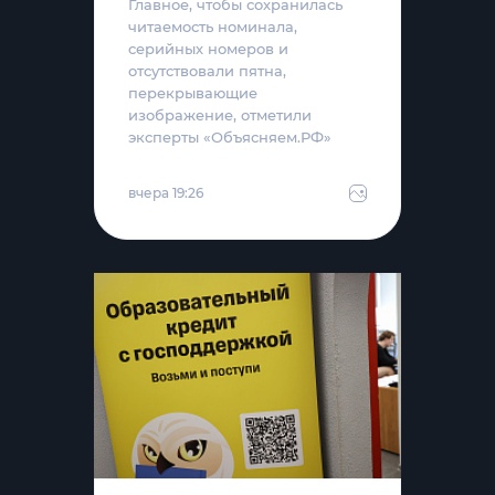
Главное, чтобы сохранилась
читаемость номинала,
серийных номеров и
отсутствовали пятна,
перекрывающие
изображение, отметили
эксперты «Объясняем.РФ»
вчера 19:26