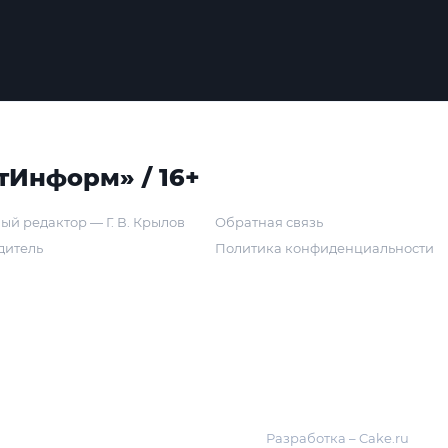
тИнформ» / 16+
ый редактор — Г. В. Крылов
Обратная связь
дитель
Политика конфиденциальности
Разработка – Cake.ru