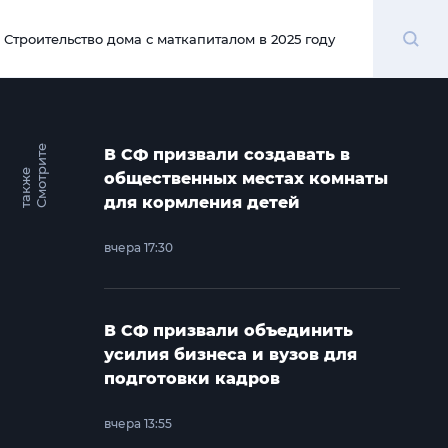
Поиск
Строительство дома с маткапиталом в 2025 году
00:00
С
м
о
т
и
т
е
т
а
к
ж
В СФ призвали создавать в
р
е
общественных местах комнаты
для кормления детей
вчера 17:30
В СФ призвали объединить
усилия бизнеса и вузов для
подготовки кадров
вчера 13:55