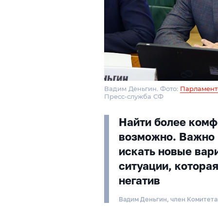
Вадим Деньгин. Фото:
Парламент
Пресс-служба СФ
Найти более комф
возможно. Важно 
искать новые вари
ситуации, котора
негатив
Вадим Деньгин, член Комитет