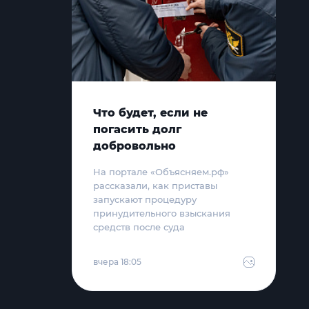
Что будет, если не
погасить долг
добровольно
На портале «Объясняем.рф»
рассказали, как приставы
запускают процедуру
принудительного взыскания
средств после суда
вчера 18:05