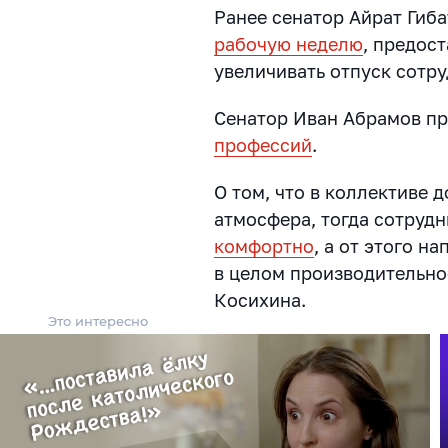
Ранее сенатор Айрат Гиб
рабочую неделю
, предос
увеличивать отпуск сотру
Сенатор Иван Абрамов п
профессий
.
О том, что в коллективе
атмосфера, тогда сотруд
комфортно
, а от этого н
в целом производительно
Косихина.
Это интересно