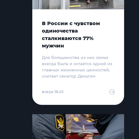
В России с чувством
одиночества
сталкиваются 77%
мужчин
Для большинства из них семья
всегда была и остаётся одной из
главных жизненных ценностей,
считает сенатор Деньгин
вчера 18:45