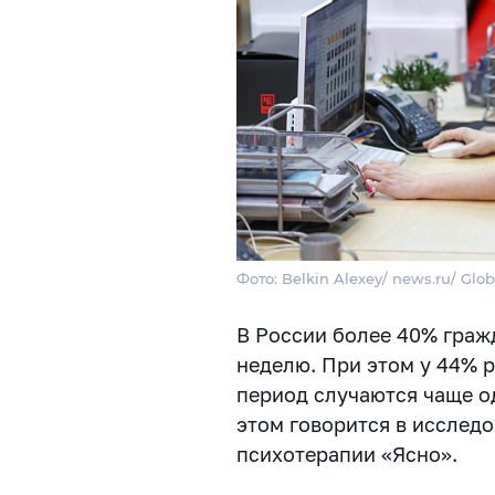
Фото: Belkin Alexey/ news.ru/ Glob
В России более 40% граж
неделю. При этом у 44% 
период случаются чаще од
этом говорится в исслед
психотерапии «Ясно».