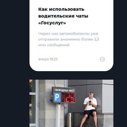
Как использовать
водительские чаты
«Госуслуг»
Через них автомобилисты уже
отправили анонимно более 2,3
млн сообщений
вчера 19:25