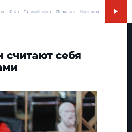
ты
Фото
Прямой эфир
Подкасты
Контакты
н считают себя
ами