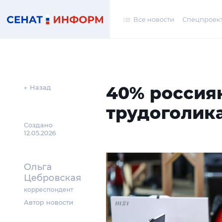
Все новости
Спецпроек
40% россия
← Назад
трудоголик
Создано
12.05.2026
Ольга
Цебровская
корреспондент
Автор новости