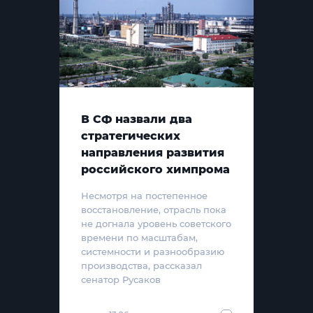
В СФ назвали два
стратегических
направления развития
российского химпрома
Несмотря на постепенное
восстановление, отрасль пока
не догнала уровень советского
времени по масштабам,
системности и разнообразию
производства, рассказал
сенатор Русаков