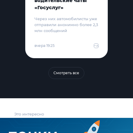
водительские чаты
«Госуслуг»
Через них автомобилисты уже
отправили анонимно более 2,3
млн сообщений
вчера 19:25
Смотреть все
Это интересно