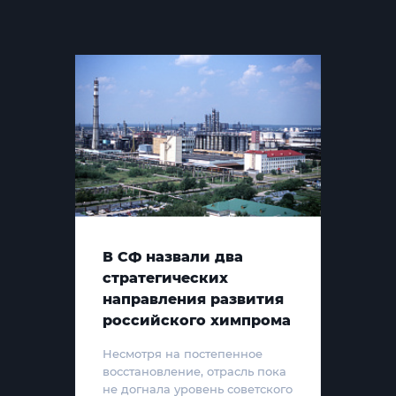
В СФ назвали два
стратегических
направления развития
российского химпрома
Несмотря на постепенное
восстановление, отрасль пока
не догнала уровень советского