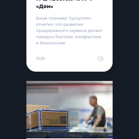
«Дон»
Вице-премьер Хуснуллин
отметил, что развитие
придорожного сервиса делает
поездки быстрее, комфортнее
и безопаснее
13:55