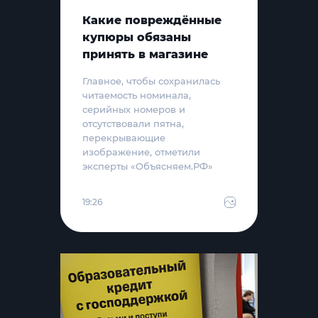
Какие повреждённые
купюры обязаны
принять в магазине
Главное, чтобы сохранилась
читаемость номинала,
серийных номеров и
отсутствовали пятна,
перекрывающие
изображение, отметили
эксперты «Объясняем.РФ»
19:26