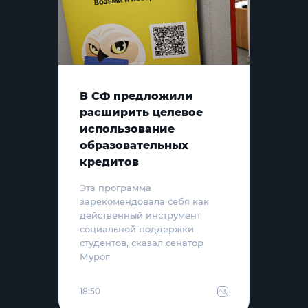
В СФ предложили
расширить целевое
использование
образовательных
кредитов
Эта программа
зарекомендовала себя как
действенный инструмент
социальной поддержки
студентов, сказал сенатор
Мурог
18:50