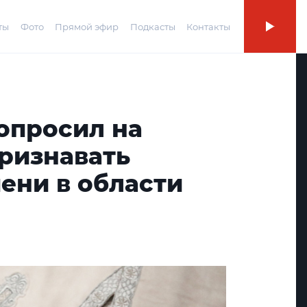
ты
Фото
Прямой эфир
Подкасты
Контакты
опросил на
ризнавать
ени в области