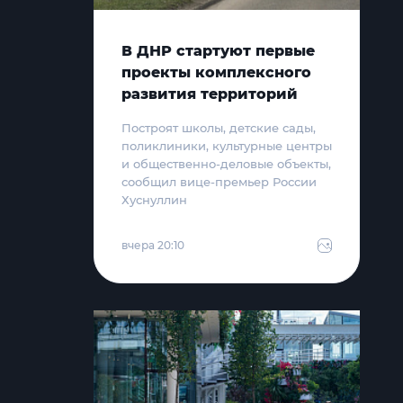
В ДНР стартуют первые
проекты комплексного
развития территорий
Построят школы, детские сады,
поликлиники, культурные центры
и общественно-деловые объекты,
сообщил вице-премьер России
Хуснуллин
вчера 20:10