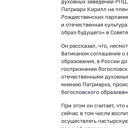
духовных заведений РПЦ
Патриарх Кирилл на плен
Рождественских парламен
и отечественная культура
образ будущего» в Совет
Он рассказал, что, несмо
Ватиканом соглашение о
образования, в России до
госпризнании богословск
отечественными духовным
мнению Патриарха, прои
богословского образован
При этом он считает, что
сейчас в том числе восп
осуществлять пастырскую