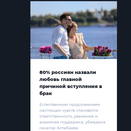
80% россиян назвали
любовь главной
причиной вступления в
брак
Естественным продолжением
настоящих чувств становятся
ответственность, уважение и
взаимная поддержка, убеждена
сенатор Алтабаева