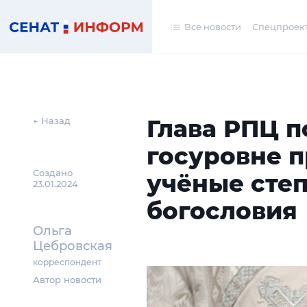
Все новости
Спецпроек
Глава РПЦ п
← Назад
госуровне п
Создано
учёные степ
23.01.2024
богословия
Ольга
Цебровская
корреспондент
Автор новости