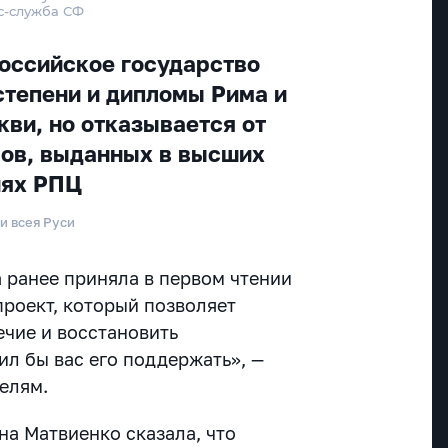
с-служба СФ
российское государство
степени и дипломы Рима и
кви, но отказывается от
ов, выданных в высших
иях РПЦ
и всея Руси
а ранее приняла в первом чтении
роект, который позволяет
ечие и восстановить
ил бы вас его поддержать», —
елям.
на Матвиенко сказала, что