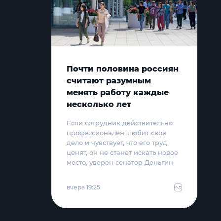
Почти половина россиян
считают разумным
менять работу каждые
несколько лет
Если сотрудник действительно
профессионален, любит своё
дело и чувствует, что его труд
ценят, он не станет искать новое
место, уверен сенатор Деньгин
вчера 19:25