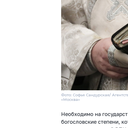
Фото: Софья Сандурская/ Агентст
«Москва»
Необходимо на государст
богословские степени, к