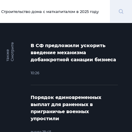
Поиск
Строительство дома с маткапиталом в 2025 году
00:00
С
м
о
т
и
т
е
т
а
к
ж
В СФ предложили ускорить
р
е
введение механизма
добанкротной санации бизнеса
10:26
Порядок единовременных
выплат для раненных в
приграничье военных
упростили
вчера 18:45