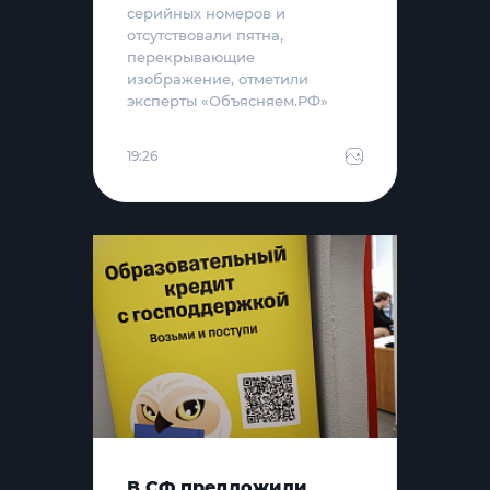
серийных номеров и
отсутствовали пятна,
перекрывающие
изображение, отметили
эксперты «Объясняем.РФ»
19:26
В СФ предложили