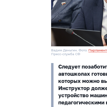
Вадим Деньгин. Фото:
Парламент
Пресс-служба СФ
Следует позаботит
автошколах готов
которых можно вы
Инструктор долже
устройство машин
педагогическими 