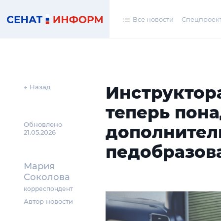
Все новости
Спецпроек
Инструктор
← Назад
теперь пон
Обновлено
дополнител
21.05.2026
педобразов
Мария
Соколова
корреспондент
Автор новости