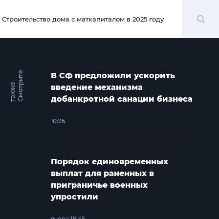
Поиск
Строительство дома с маткапиталом в 2025 году
00:00
С
м
о
т
и
т
е
т
а
к
ж
В СФ предложили ускорить
р
е
введение механизма
добанкротной санации бизнеса
10:26
Порядок единовременных
выплат для раненных в
приграничье военных
упростили
вчера 18:45