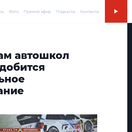
ты
Фото
Прямой эфир
Подкасты
Контакты
ам автошкол
адобится
ьное
ание