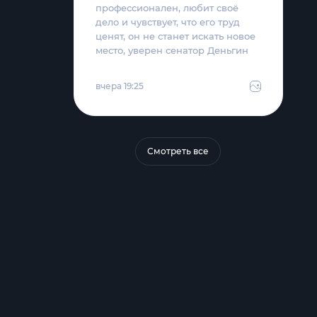
профессионален, любит своё
дело и чувствует, что его труд
ценят, он не станет искать новое
место, уверен сенатор Деньгин
вчера 19:25
Смотреть все