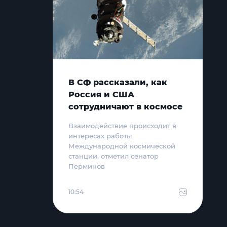
В СФ рассказали, как
Россия и США
сотрудничают в космосе
Взаимодействие происходит в
интересах работы
Международной космической
станции, отметил сенатор
Перминов
10:54