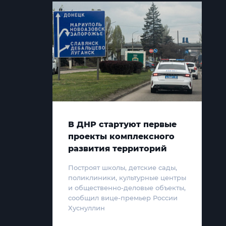
В ДНР стартуют первые
проекты комплексного
развития территорий
Построят школы, детские сады,
поликлиники, культурные центры
и общественно-деловые объекты,
сообщил вице-премьер России
Хуснуллин