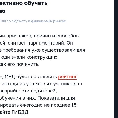
ективно обучать
ию
а СФ по бюджету и финансовым рынкам
ии признаков, причин и способов
ей, считает парламентарий. Он
ие требования уже существовали для
 люди знали конструкцию
ак его починить.
, МВД будет составлять
рейтинг
, исходя из успехов их учеников на
 аварийности водителей,
обучения в них. Показатели для
ировать ежегодно не позднее 15
сайте ГИБДД.