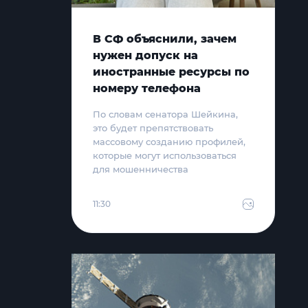
В СФ объяснили, зачем
нужен допуск на
иностранные ресурсы по
номеру телефона
По словам сенатора Шейкина,
это будет препятствовать
массовому созданию профилей,
которые могут использоваться
для мошенничества
11:30