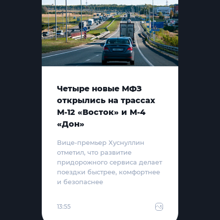
Четыре новые МФЗ
открылись на трассах
М-12 «Восток» и М-4
«Дон»
Вице-премьер Хуснуллин
отметил, что развитие
придорожного сервиса делает
поездки быстрее, комфортнее
и безопаснее
13:55