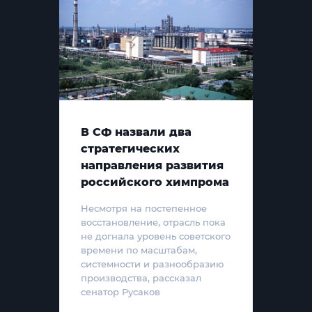
В СФ назвали два
стратегических
направления развития
российского химпрома
Несмотря на постепенное
восстановление, отрасль пока
не догнала уровень советского
времени по масштабам,
системности и разнообразию
производства, рассказал
сенатор Русаков