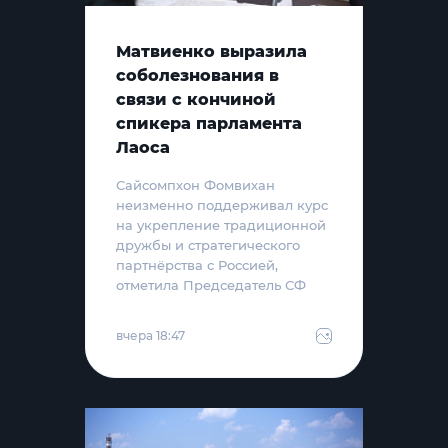
Матвиенко выразила
соболезнования в
связи с кончиной
спикера парламента
Лаоса
Сайсомпхон Фомвихан
неизменно поддерживал курс
на укрепление традиционной
дружбы и стратегического
партнёрства с Россией,
отметила Председатель СФ
вчера 18:47