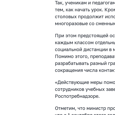
Так, ученикам и педагога
тем, как начать урок. Кр
столовых продолжит испо
многоразовые со сменным
При этом предстоящей ос
каждым классом отдельн
социальной дистанции в 
Помимо этого, преподава
разрабатывать разный гр
сокращения числа контак
«Действующие меры помог
сотрудников учебных зав
Роспотребнадзоре.
Отметим, что министр пр
что с 1 сентября этого г