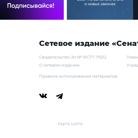
Сетевое издание «Сена
Свидетельство Эл № ФС77-79212
Главн
О сетевом издании
Учре
Правила использования материалов
Карта сайта