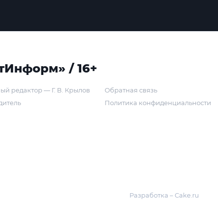
тИнформ» / 16+
ый редактор — Г. В. Крылов
Обратная связь
дитель
Политика конфиденциальности
Разработка – Cake.ru