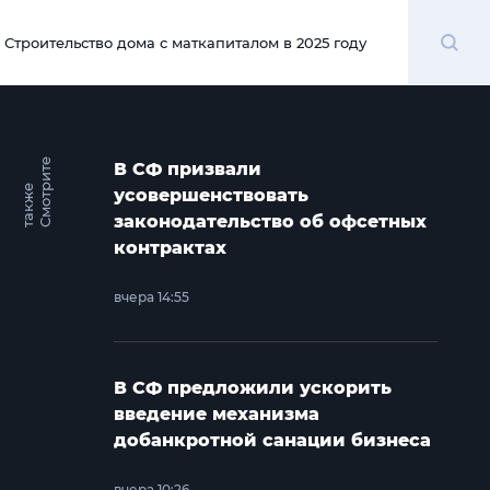
Поиск
Строительство дома с маткапиталом в 2025 году
00:00
С
м
о
т
и
т
е
т
а
к
ж
В СФ призвали
р
е
усовершенствовать
законодательство об офсетных
контрактах
вчера 14:55
В СФ предложили ускорить
введение механизма
добанкротной санации бизнеса
вчера 10:26