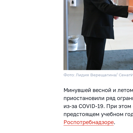
Фото: Лидия Верещагина/ Сена
Минувшей весной и летом
приостановили ряд огран
из-за COVID-19. При этом
предстоящем учебном год
Роспотребнадзоре
.