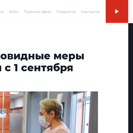
ты
Фото
Прямой эфир
Подкасты
Контакты
ковидные меры
с 1 сентября