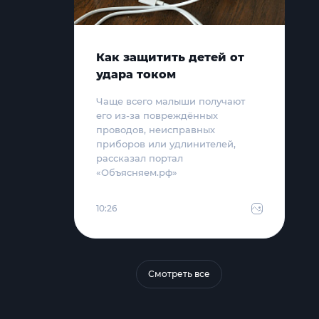
Как защитить детей от
удара током
Чаще всего малыши получают
его из-за повреждённых
проводов, неисправных
приборов или удлинителей,
рассказал портал
«Объясняем.рф»
10:26
Смотреть все