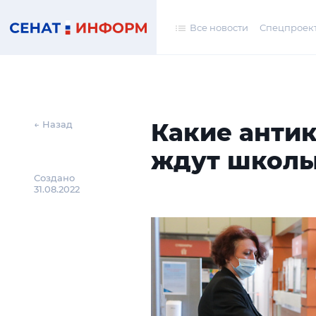
Все новости
Спецпроек
Какие анти
← Назад
ждут школы 
Создано
31.08.2022