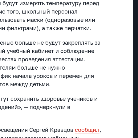
м будут измерять температуру перед
оме того, школьный персонал
льзовать маски (одноразовые или
и фильтрами), а также перчатки.
енью больше не будут закреплять за
ый учебный кабинет и соблюдение
местах проведения аттестации.
телям больше не нужно
афик начала уроков и перемен для
тов между детьми.
ут сохранить здоровье учеников и
едений», — подчеркнули в
освещения Сергей Кравцов
сообщил
,
ода использование мобильных