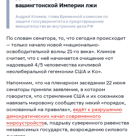
вашингтонской Империи лжи
Андрей Климов, глава Временной комиссии по
защите госсуверенитета и предотвращению
вмешательства во внутренние дела РФ
По словам сенатора, то, что сегодня происходит
— только начало новой «национально-
освободительной волны 21-го века». Климов
считает, что с неё начинается очищение «
от
надоевшей 4/5 человечества кичливой
неолиберальной гегемонии США и Ко».
Напомним, что на пленарном заседании 22 июня
сенаторы приняли заявление, в котором
говорится, что стремление США и их союзников
навязать мировому сообществу некий «порядок,
основанный на правилах»,
ведёт к разрушению
демократических начал современного
мироустройств
а, подрыву суверенного равенства
независимых государств, возрождению силового
диктата.