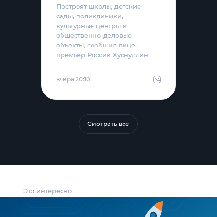
Построят школы, детские
сады, поликлиники,
культурные центры и
общественно-деловые
объекты, сообщил вице-
премьер России Хуснуллин
вчера 20:10
Смотреть все
Это интересно