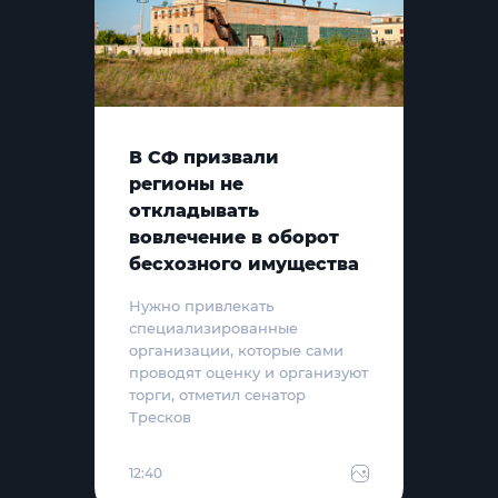
В СФ призвали
регионы не
откладывать
вовлечение в оборот
бесхозного имущества
Нужно привлекать
специализированные
организации, которые сами
проводят оценку и организуют
торги, отметил сенатор
Тресков
12:40