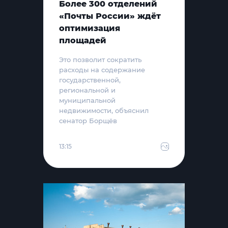
Более 300 отделений
«Почты России» ждёт
оптимизация
площадей
Это позволит сократить
расходы на содержание
государственной,
региональной и
муниципальной
недвижимости, объяснил
сенатор Борщёв
13:15