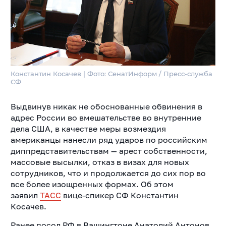
Константин Косачев | Фото: СенатИнформ / Пресс-служба
СФ
Выдвинув никак не обоснованные обвинения в
адрес России во вмешательстве во внутренние
дела США, в качестве меры возмездия
американцы нанесли ряд ударов по российским
диппредставительствам — арест собственности,
массовые высылки, отказ в визах для новых
сотрудников, что и продолжается до сих пор во
все более изощренных формах. Об этом
заявил
ТАСС
вице-спикер СФ Константин
Косачев.
Ранее посол РФ в Вашингтоне Анатолий Антонов