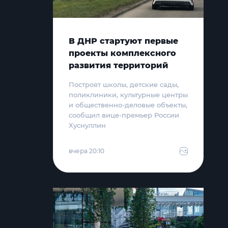
В ДНР стартуют первые
проекты комплексного
развития территорий
Построят школы, детские сады,
поликлиники, культурные центры
и общественно-деловые объекты,
сообщил вице-премьер России
Хуснуллин
вчера 20:10