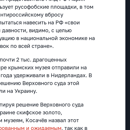
ьзует русофобские площадки, в том
антироссийскому вбросу
пытаться навесить на РФ «свои
 давности, видимо, с целью
уацию в национальной экономике на
вок по всей стране».
почти 2 тыс. драгоценных
ыре крымских музея отправили на
4 года удерживали в Нидерландах. В
решению Верховного суда этой
ли на Украину.
нтируя решение Верховного суда
раине скифское золото,
музеям, Косачёв назвал этот
ированным и ожидаемым
, так как в