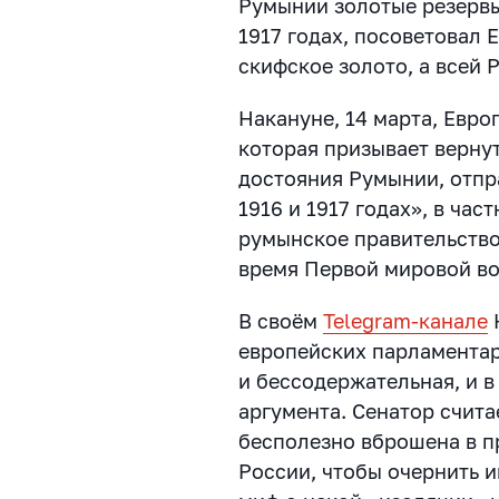
Румынии золотые резервы
1917 годах, посоветовал 
скифское золото, а всей
Накануне, 14 марта, Евр
которая призывает верну
достояния Румынии, отпр
1916 и 1917 годах», в час
румынское правительство
время Первой мировой в
В своём
Telegram-канале
европейских парламентар
и бессодержательная, и в
аргумента. Сенатор счита
бесполезно вброшена в 
России, чтобы очернить 