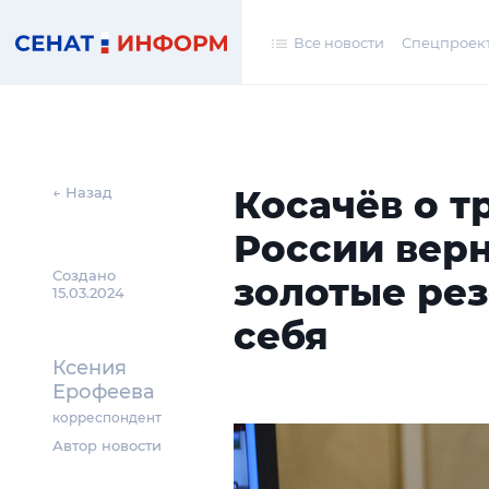
Все новости
Спецпроек
Косачёв о т
← Назад
России вер
Создано
золотые рез
15.03.2024
себя
Ксения
Ерофеева
корреспондент
Автор новости