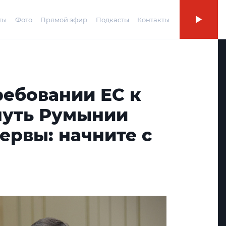
ты
Фото
Прямой эфир
Подкасты
Контакты
ребовании ЕС к
нуть Румынии
ервы: начните с