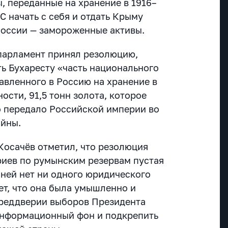
, переданные на хранение в 1916–
ЕС начать с себя и отдать Крыму
 России — замороженные активы.
опарламент принял резолюцию,
ть Бухаресту «часть национального
авленного в Россию на хранение в
тности, 91,5 тонн золота, которое
 передало Российской империи во
ойны.
Косачёв отметил, что резолюция
иев по румынским резервам пустая
 ней нет ни одного юридического
ет, что она была умышленно и
преддверии выборов Президента
информационный фон и подкрепить