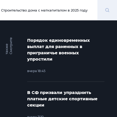
Поиск
Строительство дома с маткапиталом в 2025 году
00:00
С
м
о
т
и
т
е
т
а
к
ж
Порядок единовременных
р
е
выплат для раненных в
приграничье военных
упростили
вчера 18:45
В СФ призвали упразднить
платные детские спортивные
секции
вчера 11:10