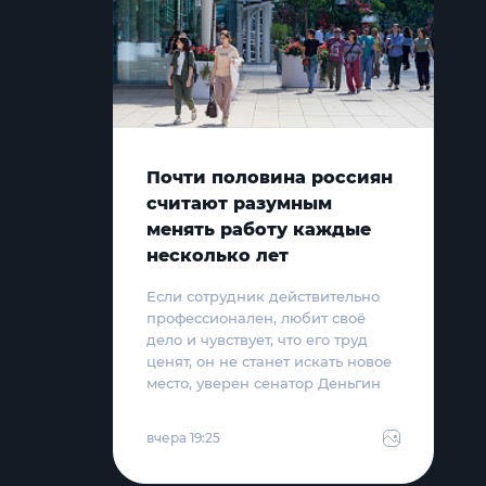
Почти половина россиян
считают разумным
менять работу каждые
несколько лет
Если сотрудник действительно
профессионален, любит своё
дело и чувствует, что его труд
ценят, он не станет искать новое
место, уверен сенатор Деньгин
вчера 19:25