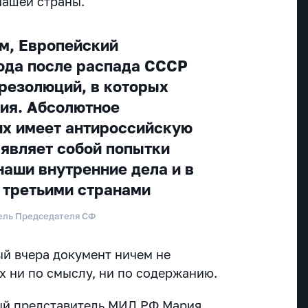
нашей страны.
м, Европейский
года после распада СССР
 резолюций, в которых
ия. Абсолютное
их имеет антироссийскую
 являет собой попытки
наши внутренние дела и в
 третьими странами
тель Председателя СФ
ый вчера документ ничем не
х ни по смыслу, ни по содержанию.
ый представитель МИД РФ Мария