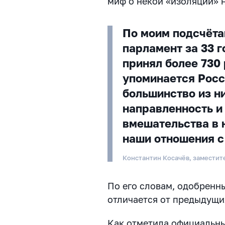
миф о некой «изоляции» 
По моим подсчёта
парламент за 33 
принял более 730
упоминается Росс
большинство из н
направленность и
вмешательства в 
наши отношения с
Константин Косачёв, замести
По его словам, одобренн
отличается от предыдущи
Как отметила официальн