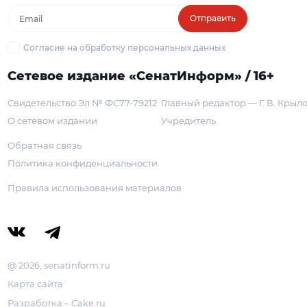
Отправить
Согласие на обработку персональных данных
Сетевое издание «СенатИнформ» / 16+
Свидетельство Эл № ФС77-79212
Главный редактор — Г. В. Крыл
О сетевом издании
Учредитель
Обратная связь
Политика конфиденциальности
Правила использования материалов
@ 2026, senatinform.ru
Карта сайта
Разработка – Cake.ru