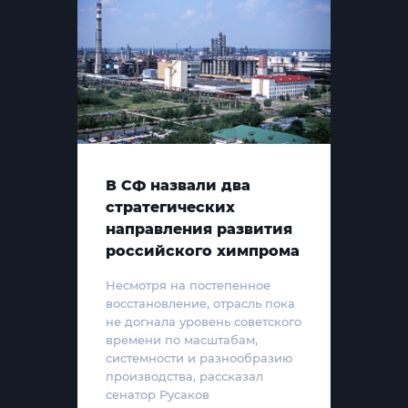
В СФ назвали два
стратегических
направления развития
российского химпрома
Несмотря на постепенное
восстановление, отрасль пока
не догнала уровень советского
времени по масштабам,
системности и разнообразию
производства, рассказал
сенатор Русаков