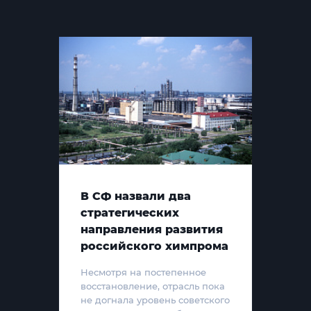
В СФ назвали два
стратегических
направления развития
российского химпрома
Несмотря на постепенное
восстановление, отрасль пока
не догнала уровень советского