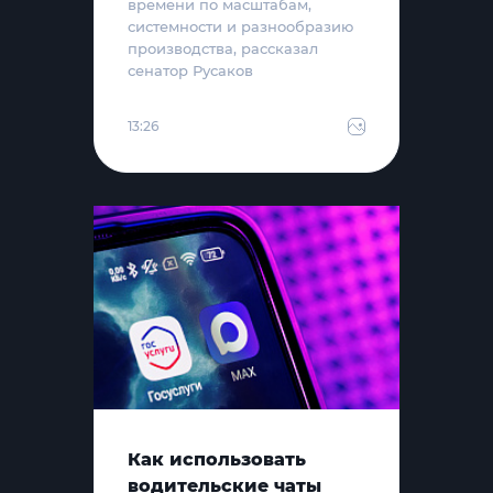
времени по масштабам,
системности и разнообразию
производства, рассказал
сенатор Русаков
13:26
Как использовать
водительские чаты