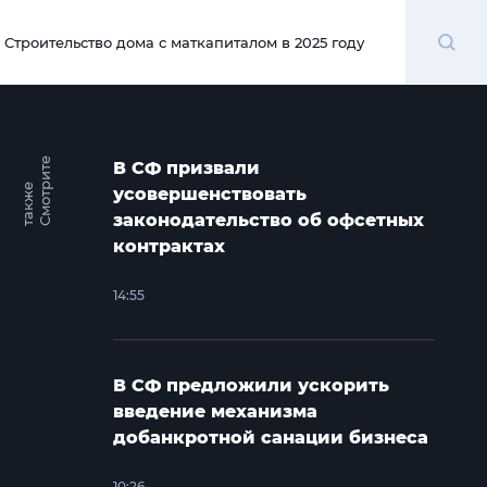
Поиск
Строительство дома с маткапиталом в 2025 году
00:00
С
м
о
т
и
т
е
т
а
к
ж
В СФ призвали
р
е
усовершенствовать
законодательство об офсетных
контрактах
14:55
В СФ предложили ускорить
введение механизма
добанкротной санации бизнеса
10:26