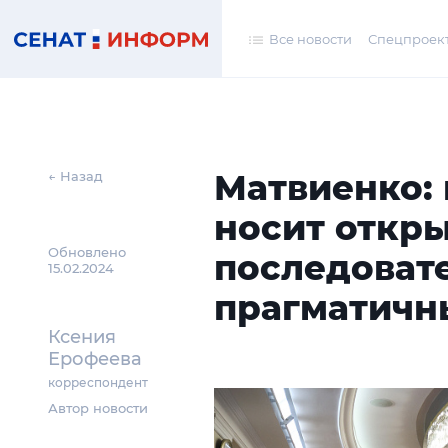
Все новости
Спецпроек
Матвиенко:
← Назад
носит откр
Обновлено
последоват
15.02.2024
прагматичн
Ксения
Ерофеева
корреспондент
Автор новости