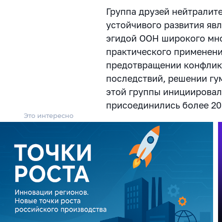
Группа друзей нейтралите
устойчивого развития яв
эгидой ООН широкого мно
практического применени
предотвращении конфликт
последствий, решении гу
этой группы инициировал
присоединились более 20
Это интересно