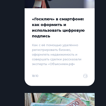
«Госключ» в смартфоне:
как оформить и
использовать цифровую
подпись
Как с её помощью удалённо
регистрировать бизнес,
оформлять недвижимость и
совершать сделки рассказали
эксперты «Объясняем.рф»
18:10