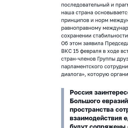
последовательный и праг
наша страна основывает
принципов и норм междун
равноправному междунар
сохранении стабильности
Об этом заявила Председ
ВКС 15 февраля в ходе в
стран-членов Группы дру
парламентского сотрудни
диалога», которую орган
Россия заинтерес
Большого евразий
пространства сот
взаимодействия 
будут сопряжены