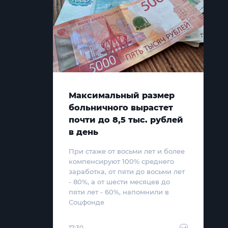
Максимальный размер
больничного вырастет
почти до 8,5 тыс. рублей
в день
При стаже от восьми лет и более
компенсируют 100% среднего
заработка, от пяти до восьми лет
- 80%, а от шести месяцев до
пяти лет - 60%, напомнили в
Соцфонде
17:30