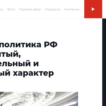
ты
Фото
Прямой эфир
Подкасты
Контакты
 политика РФ
ытый,
ельный и
ый характер