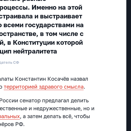
роцессы. Именно на этой
страивала и выстраивает
о всеми государствами на
странстве, в том числе с
й, в Конституции которой
цип нейтралитета
датель СФ
алаты Константин Косачёв назвал
во
территорией здравого смысла
.
 России сенатор предлагал делить
жественные и недружественные, но и
ральных
, а затем делать всё, чтобы
нёров РФ.