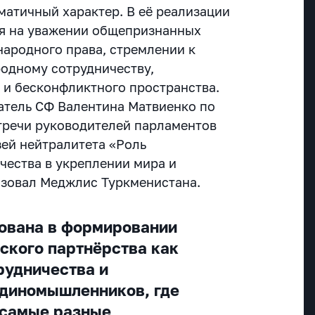
матичный характер. В её реализации
ся на уважении общепризнанных
ародного права, стремлении к
одному сотрудничеству,
 и бесконфликтного пространства.
атель СФ Валентина Матвиенко по
стречи руководителей парламентов
зей нейтралитета «Роль
чества в укреплении мира и
изовал Меджлис Туркменистана.
ована в формировании
ского партнёрства как
рудничества и
единомышленников, где
 самые разные