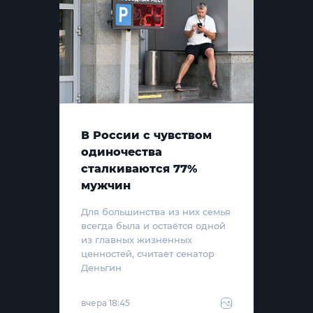
В России с чувством
одиночества
сталкиваются 77%
мужчин
Для большинства из них семья
всегда была и остаётся одной
из главных жизненных
ценностей, считает сенатор
Деньгин
вчера 18:45