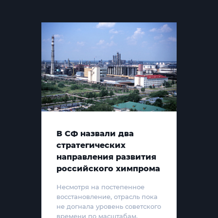
В СФ назвали два
стратегических
направления развития
российского химпрома
Несмотря на постепенное
восстановление, отрасль пока
не догнала уровень советского
времени по масштабам,