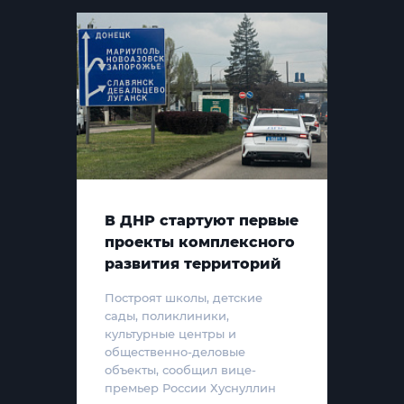
В ДНР стартуют первые
проекты комплексного
развития территорий
Построят школы, детские
сады, поликлиники,
культурные центры и
общественно-деловые
объекты, сообщил вице-
премьер России Хуснуллин