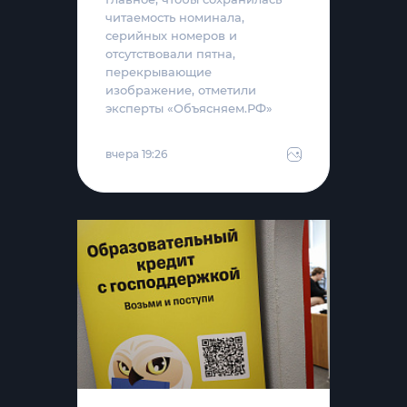
читаемость номинала,
серийных номеров и
отсутствовали пятна,
перекрывающие
изображение, отметили
эксперты «Объясняем.РФ»
вчера 19:26