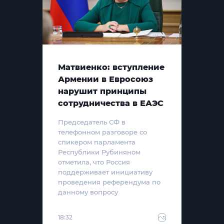
Матвиенко: вступление
Армении в Евросоюз
нарушит принципы
сотрудничества в ЕАЭС
Председатель СФ в
телефонном разговоре со
спикером парламента
Республики Рубиняном
отметила, что Россия
поддерживает инициативу
проведения референдума по
данному вопросу
18:32