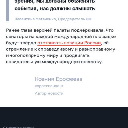
зрения, мы должны объяснять
события, нас должны слышать
Валентина Матвиенко, Председатель СФ
Ранее глава верхней палаты подчёркивала, что
сенаторы на каждой международной площадке
будут твёрдо
отстаивать позиции России
, её
стремление к справедливому и равноправному
многополярному миру и продвигать
созидательную международную повестку.
Ксения Ерофеева
корреспондент
Автор новости
Смотрите также