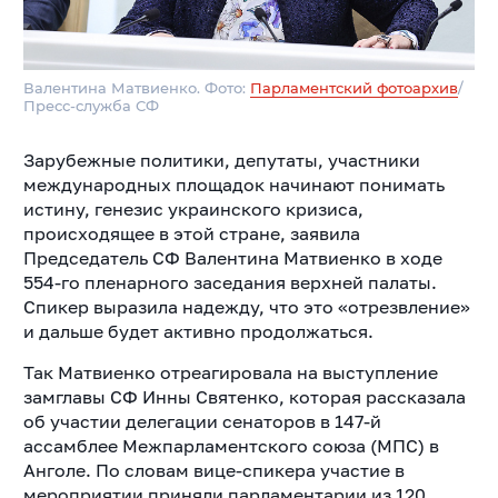
Валентина Матвиенко. Фото:
Парламентский фотоархив
/
Пресс-служба СФ
Зарубежные политики, депутаты, участники
международных площадок начинают понимать
истину, генезис украинского кризиса,
происходящее в этой стране, заявила
Председатель СФ Валентина Матвиенко в ходе
554-го пленарного заседания верхней палаты.
Спикер выразила надежду, что это «отрезвление»
и дальше будет активно продолжаться.
Так Матвиенко отреагировала на выступление
замглавы СФ Инны Святенко, которая рассказала
об участии делегации сенаторов в 147-й
ассамблее Межпарламентского союза (МПС) в
Анголе. По словам вице-спикера участие в
мероприятии приняли парламентарии из 120