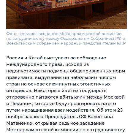
Фото: седьмое заседание Межпарламентской комиссии
по сотрудничеству между Федеральным Собранием РФ и
Всекитайским собранием народных представителей КНР
Россия и Китай выступают за соблюдение
международного права, исходя из
недопустимости подмены общепризнанных норм
правилами, выдуманными небольшим числом
стран на основе сиюминутных эгоистичных
интересов. Некоторые из этих государств
откровенно пытаются вбить клин между Москвой
и Пекином, которые будут реагировать на это
путем наращивания взаимодействия. Об этом 23
ноября заявила Председатель СФ Валентина
Матвиенко, открывая седьмое заседание
Межпарламентской комиссии по сотрудничеству