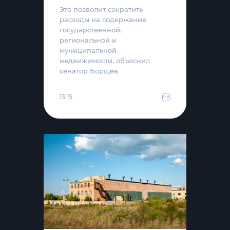
Это позволит сократить
расходы на содержание
государственной,
региональной и
муниципальной
недвижимости, объяснил
сенатор Борщёв
13:15