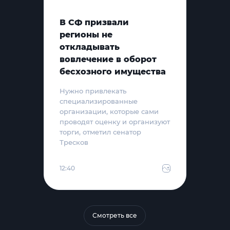
В СФ призвали
регионы не
откладывать
вовлечение в оборот
бесхозного имущества
Нужно привлекать
специализированные
организации, которые сами
проводят оценку и организуют
торги, отметил сенатор
Тресков
12:40
Смотреть все