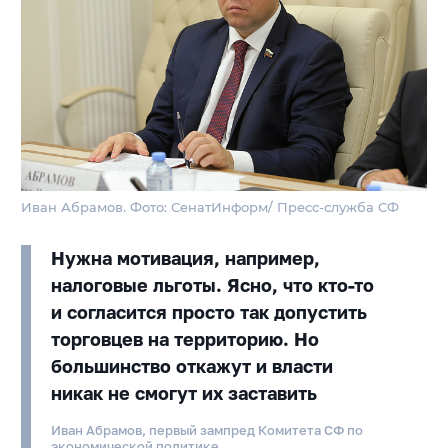
Иван Абрамов. Фото: СенатИнформ/ Пресс-служба СФ
Нужна мотивация, например,
налоговые льготы. Ясно, что кто-то
и согласится просто так допустить
торговцев на территорию. Но
большинство откажут и власти
никак не смогут их заставить
Иван Абрамов, первый зампред Комитета СФ по
экономической политике