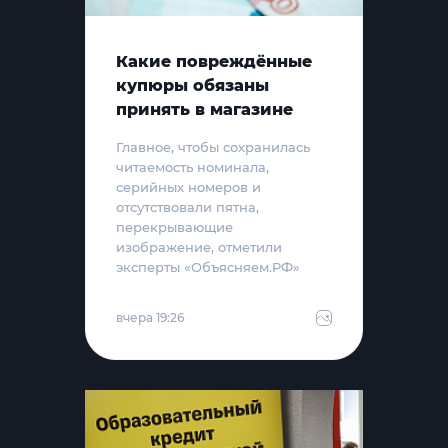
Какие повреждённые
купюры обязаны
принять в магазине
Главное, чтобы сохранилась
читаемость номинала,
серийных номеров и
отсутствовали пятна,
перекрывающие
изображение, отметили
эксперты «Объясняем.РФ»
вчера 19:26