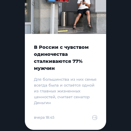
В России с чувством
одиночества
сталкиваются 77%
мужчин
Для большинства из них семья
всегда была и остаётся одной
из главных жизненных
ценностей, считает сенатор
Деньгин
вчера 18:45