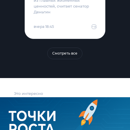
из главных жизненных
ценностей, считает сенатор
Деньгин
вчера 18:45
Смотреть все
Это интересно