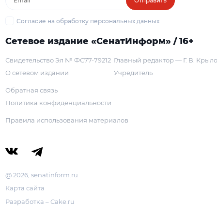
Отправить
Согласие на обработку персональных данных
Сетевое издание «СенатИнформ» / 16+
Свидетельство Эл № ФС77-79212
Главный редактор — Г. В. Крыл
О сетевом издании
Учредитель
Обратная связь
Политика конфиденциальности
Правила использования материалов
@ 2026, senatinform.ru
Карта сайта
Разработка – Cake.ru