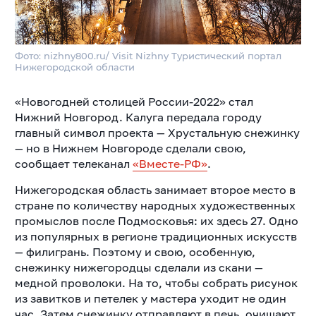
Фото: nizhny800.ru/ Visit Nizhny Туристический портал
Нижегородской области
«Новогодней столицей России-2022» стал
Нижний Новгород. Калуга передала городу
главный символ проекта — Хрустальную снежинку
— но в Нижнем Новгороде сделали свою,
сообщает телеканал
«Вместе-РФ»
.
Нижегородская область занимает второе место в
стране по количеству народных художественных
промыслов после Подмосковья: их здесь 27. Одно
из популярных в регионе традиционных искусств
— филигрань. Поэтому и свою, особенную,
снежинку нижегородцы сделали из скани —
медной проволоки. На то, чтобы собрать рисунок
из завитков и петелек у мастера уходит не один
час. Затем снежинку отправляют в печь, очищают