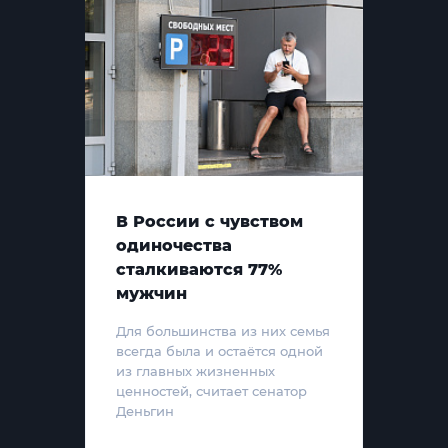
В России с чувством
одиночества
сталкиваются 77%
мужчин
Для большинства из них семья
всегда была и остаётся одной
из главных жизненных
ценностей, считает сенатор
Деньгин