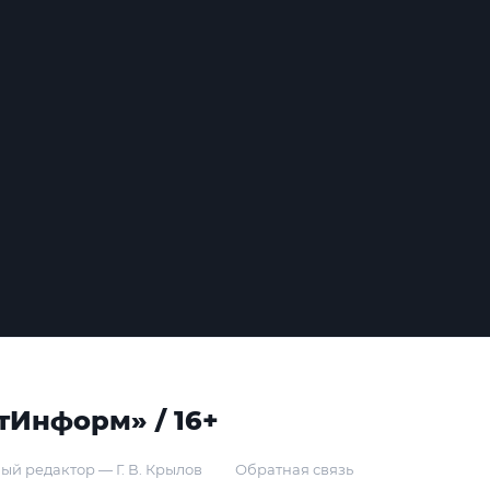
тИнформ» / 16+
ый редактор — Г. В. Крылов
Обратная связь