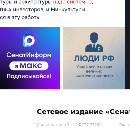
ьтуры и архитектуры
надо системно
,
стных инвесторов, и Минкультуры
я в эту работу.
Сетевое издание «Сена
Свидетельство Эл № ФС77-79212
Главн