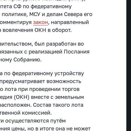
итета СФ по федеративному
 политике, МСУ и делам Севера его
 комментируя
закон
, направленный
 вовлечения ОКН в оборот.
вительством, был разработан во
вязанных с реализацией Послания
ному Собранию.
а по федеративному устройству
 предусматривает возможность
о лота при проведении торгов
ледия (ОКН) вместе с земельным
расположен. Состав такого лота
твенной комиссией.
рги осуществляются путём
ия цены, но в итоге она не может