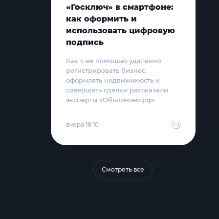
«Госключ» в смартфоне:
как оформить и
использовать цифровую
подпись
Как с её помощью удалённо
регистрировать бизнес,
оформлять недвижимость и
совершать сделки рассказали
эксперты «Объясняем.рф»
вчера 18:10
Смотреть все