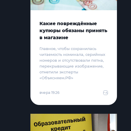
Какие повреждённые
купюры обязаны принять
в магазине
Главное, чтобы сохранилась
читаемость номинала, серийных
номеров и отсутствовали пятна,
перекрывающие изображение,
отметили эксперты
«Объясняем.РФ»
вчера 19:26