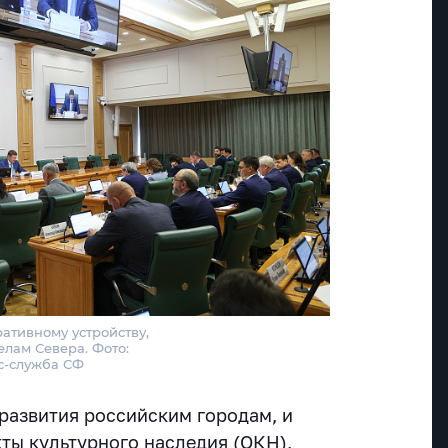
ативному устройству,
елам Севера. Фото:
с-служба СФ
развития российским городам, и
кты культурного наследия (ОКН),