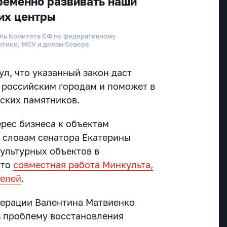
ременно развивать наши
 их центры
ль Комитета СФ по федеративному
итике, МСУ и делам Севера
л, что указанный закон даст
 российским городам и поможет в
ских памятников.
ерес бизнеса к объектам
о словам сенатора Екатерины
культурных объектов в
это
совместная работа Минкульта,
телей
.
дерации Валентина Матвиенко
ь проблему восстановления