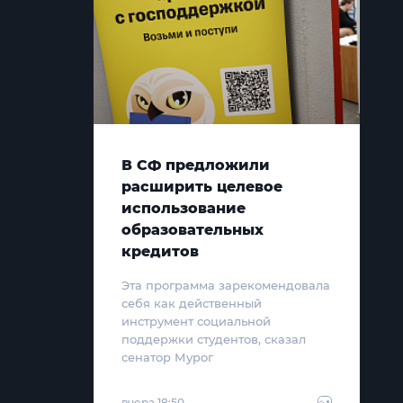
В СФ предложили
расширить целевое
использование
образовательных
кредитов
Эта программа зарекомендовала
себя как действенный
инструмент социальной
поддержки студентов, сказал
сенатор Мурог
вчера 18:50