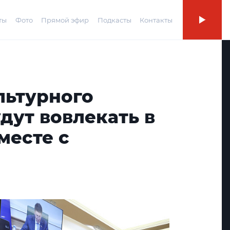
ты
Фото
Прямой эфир
Подкасты
Контакты
льтурного
дут вовлекать в
месте с