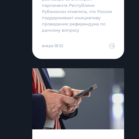
парламента Республики
Рубиняном отметила, что Россия
поддерживает инициативу
проведения референдума по
данному вопросу
вчера 18:32