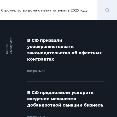
Поиск
Строительство дома с маткапиталом в 2025 году
00:00
С
м
о
т
и
т
е
т
а
к
ж
В СФ призвали
р
е
усовершенствовать
законодательство об офсетных
контрактах
вчера 14:55
В СФ предложили ускорить
введение механизма
добанкротной санации бизнеса
вчера 10:26