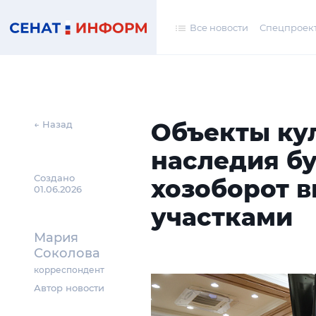
Все новости
Спецпроек
Объекты ку
← Назад
наследия бу
Создано
хозоборот в
01.06.2026
участками
Мария
Соколова
корреспондент
Автор новости