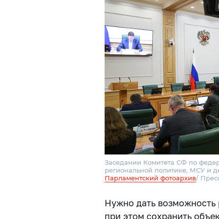
Заседании Комитета СФ по федер
региональной политике, МСУ и д
Парламентский фотоархив
/ Прес
Нужно дать возможность 
при этом сохранить объе