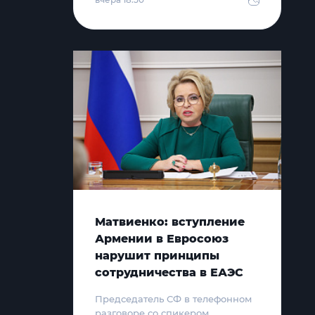
Матвиенко: вступление
Армении в Евросоюз
нарушит принципы
сотрудничества в ЕАЭС
Председатель СФ в телефонном
разговоре со спикером