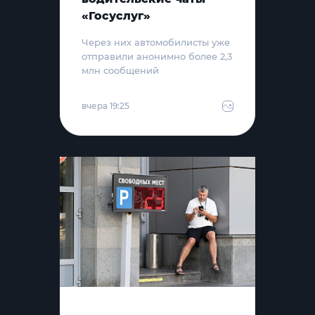
«Госуслуг»
Через них автомобилисты уже
отправили анонимно более 2,3
млн сообщений
вчера 19:25