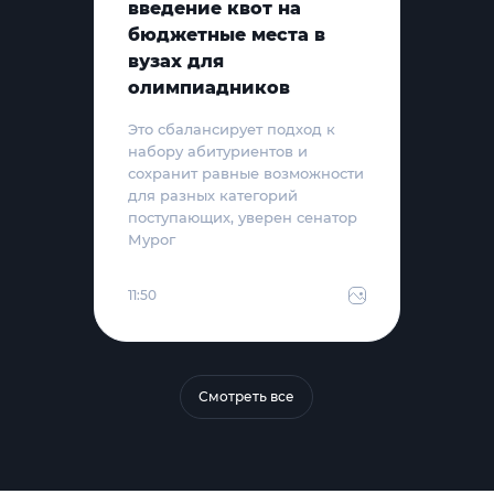
введение квот на
бюджетные места в
вузах для
олимпиадников
Это сбалансирует подход к
набору абитуриентов и
сохранит равные возможности
для разных категорий
поступающих, уверен сенатор
Мурог
11:50
Смотреть все