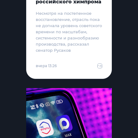
российского химпрома
Несмотря на постепенное
восстановление, отрасль пока
не догнала уровень советского
времени по масштабам,
системности и разнообразию
производства, рассказал
сенатор Русаков
вчера 13:26