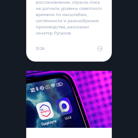
восстановление, отрасль пока
не догнала уровень советского
времени по масштабам,
системности и разнообразию
производства, рассказал
сенатор Русаков
13:26