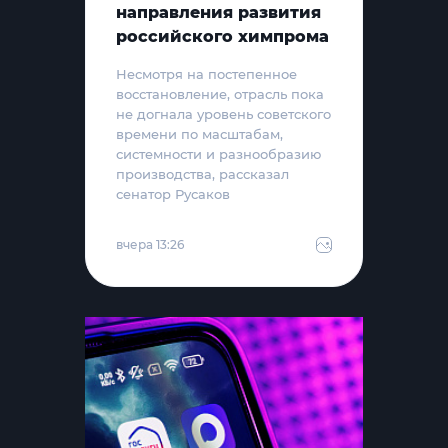
направления развития
российского химпрома
Несмотря на постепенное
восстановление, отрасль пока
не догнала уровень советского
времени по масштабам,
системности и разнообразию
производства, рассказал
сенатор Русаков
вчера 13:26