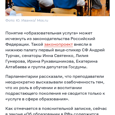
Фото: Ю. Иванко/ Mos.ru
Понятие «образовательная услуга» может
исчезнуть из законодательства Российский
Федерации. Такой
законопроект
внесли в
нижнюю палату первый вице-спикер СФ Андрей
Турчак, сенаторы Инна Святенко, Лилия
Гумерова, Ирина Рукавишникова, Екатерина
Алтабаева и группа депутатов Госдумы.
Парламентарии рассказали, что преподаватели
неоднократно высказывали озабоченность тем,
что их роль в обучении и воспитании
подрастающего поколения не сводится только к
«услуге в сфере образования».
Как отмечается в пояснительной записке, сейчас
в законе «Об образовании в РФ» содержится