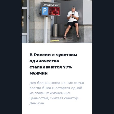
В России с чувством
одиночества
сталкиваются 77%
мужчин
Для большинства из них семья
всегда была и остаётся одной
из главных жизненных
ценностей, считает сенатор
Деньгин