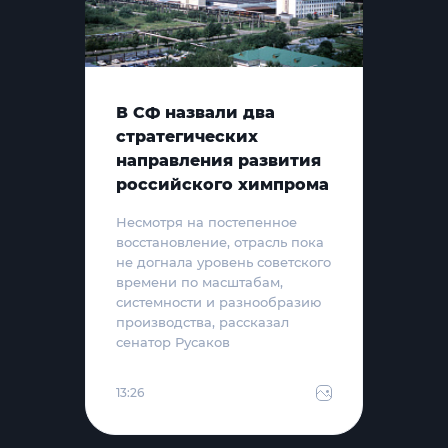
В СФ назвали два
стратегических
направления развития
российского химпрома
Несмотря на постепенное
восстановление, отрасль пока
не догнала уровень советского
времени по масштабам,
системности и разнообразию
производства, рассказал
сенатор Русаков
13:26