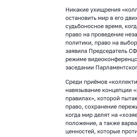
Никакие ухищрения «колл
остановить мир в его дв
судьбоносное время, ког
право на проведение нез
политики, право на выбор
заявила Председатель СФ
режиме видеоконференцсв
заседании Парламентско
Среди приёмов «коллекти
навязывание концепции «
правилах», которой пыт
право, сохранение переж
когда мир делят на «хозя
положение, а также варв
ценностей, которые прот