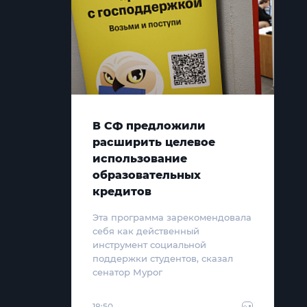
В СФ предложили
расширить целевое
использование
образовательных
кредитов
Эта программа зарекомендовала
себя как действенный
инструмент социальной
поддержки студентов, сказал
сенатор Мурог
18:50