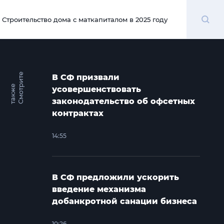
Поиск
Строительство дома с маткапиталом в 2025 году
00:00
С
м
о
т
и
т
е
т
а
к
ж
В СФ призвали
р
е
усовершенствовать
законодательство об офсетных
контрактах
14:55
В СФ предложили ускорить
введение механизма
добанкротной санации бизнеса
10:26