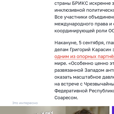
страны БРИКС искренне 
инклюзивной политическо
Все участники объедине
международного права и 
координирующей роли О
Накануне, 5 сентября, г
делам Григорий Карасин 
одним из опорных партнё
мире. «Особенно ценно э
развязанной Западом ант
оказать масштабное давле
на встрече с Чрезвычай
Федеративной Республики
Соаресом.
Это интересно