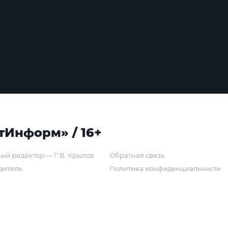
тИнформ» / 16+
ый редактор — Г. В. Крылов
Обратная связь
дитель
Политика конфиденциальности