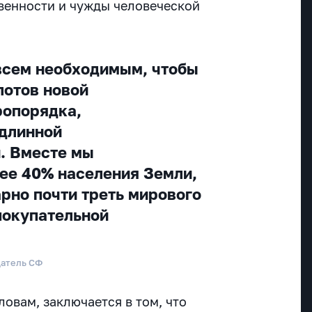
венности и чужды человеческой
всем необходимым, чтобы
лотов новой
ропорядка,
одлинной
. Вместе мы
ее 40% населения Земли,
но почти треть мирового
покупательной
датель СФ
ловам, заключается в том, что