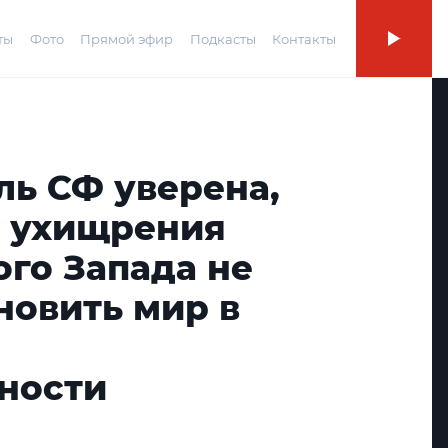
ты
Фото
Прямой эфир
Подкасты
Контакты
ль СФ уверена,
е ухищрения
го Запада не
новить мир в
ности