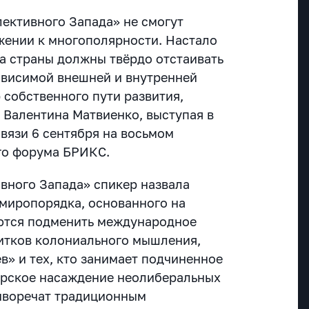
ективного Запада» не смогут
ижении к многополярности. Настало
да страны должны твёрдо отстаивать
ависимой внешней и внутренней
 собственного пути развития,
 Валентина Матвиенко, выступая в
язи 6 сентября на восьмом
го форума БРИКС.
вного Запада» спикер назвала
миропорядка, основанного на
аются подменить международное
итков колониального мышления,
ев» и тех, кто занимает подчиненное
арское насаждение неолиберальных
иворечат традиционным