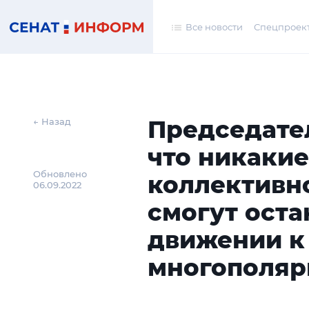
Все новости
Спецпроек
Председате
← Назад
что никаки
Обновлено
коллективно
06.09.2022
смогут оста
движении к
многополяр