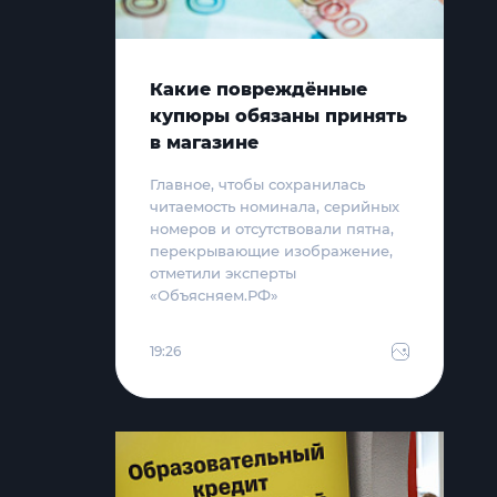
Какие повреждённые
купюры обязаны принять
в магазине
Главное, чтобы сохранилась
читаемость номинала, серийных
номеров и отсутствовали пятна,
перекрывающие изображение,
отметили эксперты
«Объясняем.РФ»
19:26