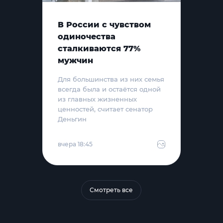
В России с чувством
одиночества
сталкиваются 77%
мужчин
Для большинства из них семья
всегда была и остаётся одной
из главных жизненных
ценностей, считает сенатор
Деньгин
вчера 18:45
Смотреть все