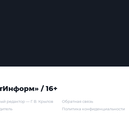
тИнформ» / 16+
ый редактор — Г. В. Крылов
Обратная связь
дитель
Политика конфиденциальности