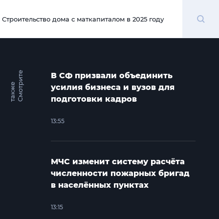
Поиск
Строительство дома с маткапиталом в 2025 году
00:00
С
м
о
т
и
т
е
т
а
к
ж
В СФ призвали объединить
р
е
усилия бизнеса и вузов для
подготовки кадров
13:55
МЧС изменит систему расчёта
численности пожарных бригад
в населённых пунктах
13:15