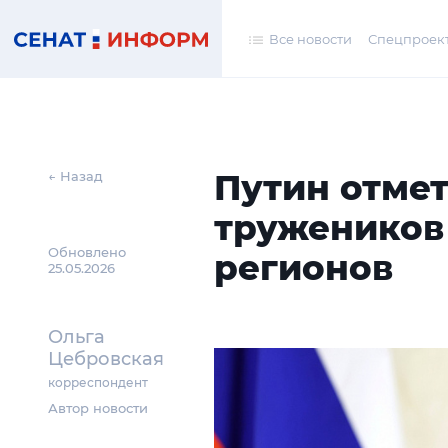
Все новости
Спецпроек
Путин отме
← Назад
тружеников 
Обновлено
регионов
25.05.2026
Ольга
Цебровская
корреспондент
Автор новости