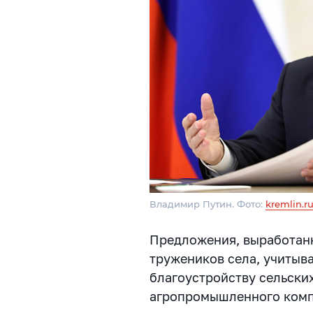
Владимир Путин. Фото:
kremlin.r
Предложения, выработан
тружеников села, учитыв
благоустройству сельски
агропромышленного компл