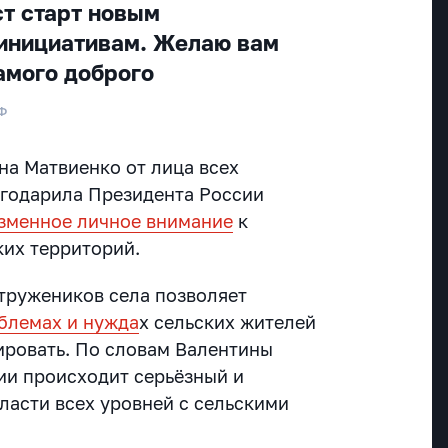
ст старт новым
инициативам. Желаю вам
амого доброго
Ф
на Матвиенко от лица всех
агодарила Президента России
зменное личное внимание
к
ких территорий.
 тружеников села позволяет
блемах и нужда
х сельских жителей
гировать. По словам Валентины
ии происходит серьёзный и
ласти всех уровней с сельскими