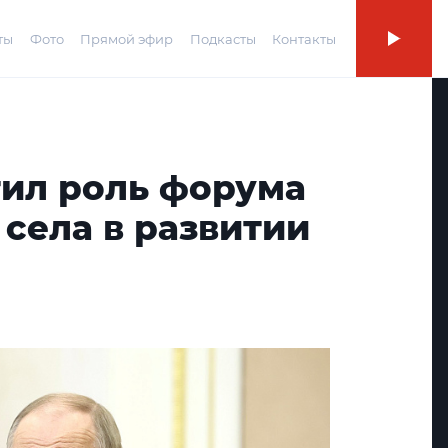
ты
Фото
Прямой эфир
Подкасты
Контакты
тил роль форума
села в развитии