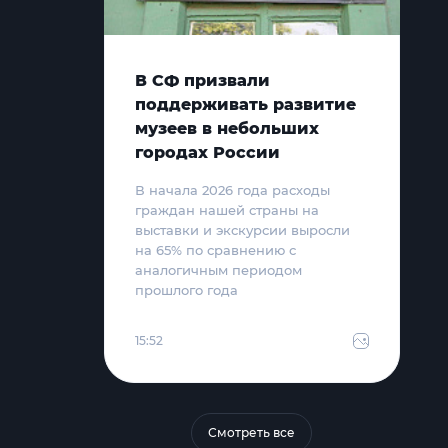
В СФ призвали
поддерживать развитие
музеев в небольших
городах России
В начала 2026 года расходы
граждан нашей страны на
выставки и экскурсии выросли
на 65% по сравнению с
аналогичным периодом
прошлого года
15:52
Смотреть все