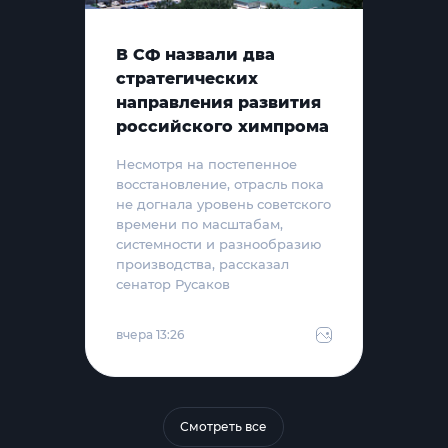
В СФ назвали два
стратегических
направления развития
российского химпрома
Несмотря на постепенное
восстановление, отрасль пока
не догнала уровень советского
времени по масштабам,
системности и разнообразию
производства, рассказал
сенатор Русаков
вчера 13:26
Смотреть все