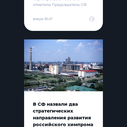
отметила Председатель СФ
вчера 18:47
В СФ назвали два
стратегических
направления развития
российского химпрома