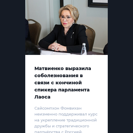
Матвиенко выразила
соболезнования в
связи с кончиной
спикера парламента
Лаоса
Сайсомпхон Фомвихан
неизменно поддерживал курс
на укрепление традиционной
дружбы и стратегического
партнёрства с Россией,