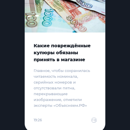
Какие повреждённые
купюры обязаны
принять в магазине
Главное, чтобы сохранилась
читаемость номинала,
серийных номеров и
отсутствовали пятна,
перекрывающие
изображение, отметили
эксперты «Объясняем.РФ»
19:26