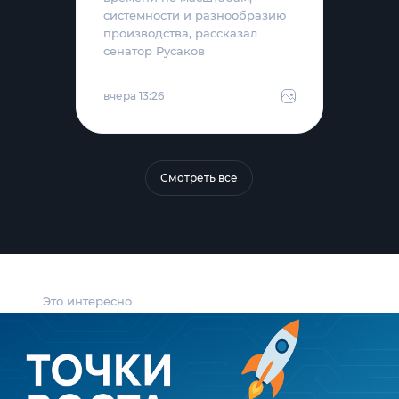
системности и разнообразию
производства, рассказал
сенатор Русаков
вчера 13:26
Смотреть все
Это интересно