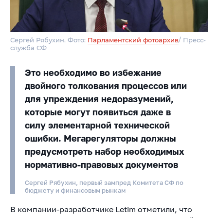
Сергей Рябухин. Фото:
Парламентский фотоархив
/ Пресс-
служба СФ
Это необходимо во избежание
двойного толкования процессов или
для упреждения недоразумений,
которые могут появиться даже в
силу элементарной технической
ошибки. Мегарегуляторы должны
предусмотреть набор необходимых
нормативно-правовых документов
Сергей Рябухин, первый зампред Комитета СФ по
бюджету и финансовым рынкам
В компании-разработчике Letim отметили, что