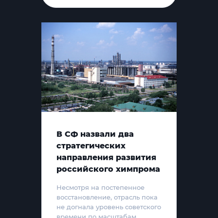
В СФ назвали два
стратегических
направления развития
российского химпрома
Несмотря на постепенное
восстановление, отрасль пока
не догнала уровень советского
времени по масштабам,