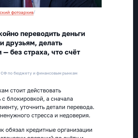
ский фотоархив
/
ойно переводить деньги
и друзьям, делать
 — без страха, что счёт
а СФ по бюджету и финансовым рынкам
кам стоит действовать
 с блокировкой, а сначала
лиенту, уточнить детали перевода.
 ненужного стресса и недоверия.
к обязал кредитные организации
становки операций по счёту и