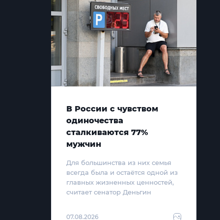
В России с чувством
одиночества
сталкиваются 77%
мужчин
Для большинства из них семья
всегда была и остаётся одной из
главных жизненных ценностей,
считает сенатор Деньгин
07.08.2026