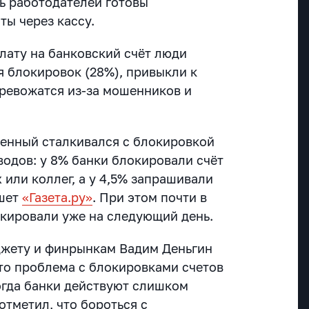
ь работодателей готовы
ты через кассу.
лату на банковский счёт люди
я блокировок (28%), привыкли к
тревожатся из-за мошенников и
енный сталкивался с блокировкой
водов: у 8% банки блокировали счёт
х или коллег, а у 4,5% запрашивали
ишет
«Газета.ру»
. При этом почти в
окировали уже на следующий день.
джету и финрынкам Вадим Деньгин
то проблема с блокировками счетов
когда банки действуют слишком
отметил, что бороться с