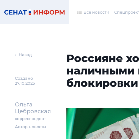
Все новости
Спецпроек
Россияне хо
← Назад
наличными и
Создано
блокировки
27.10.2025
Ольга
Цебровская
корреспондент
Автор новости