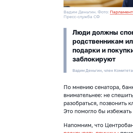
Вадим Деньгин. Фото:
Парламент
Пресс-служба СФ
Люди должны спок
родственникам ил
подарки и покупки
заблокируют
Вадим Деньгин, член Комитет
По мнению сенатора, бан
внимательнее: не спешить
разобраться, позвонить к
Это помогло бы избежать
Напомним, что Центробан
раскрывать причины
прио