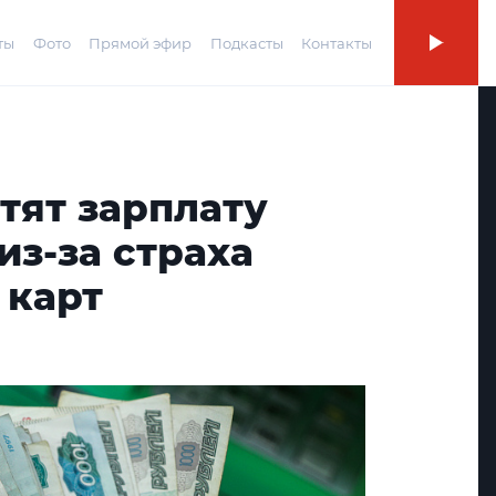
ты
Фото
Прямой эфир
Подкасты
Контакты
тят зарплату
з-за страха
 карт