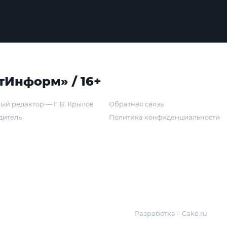
тИнформ» / 16+
ый редактор — Г. В. Крылов
Обратная связь
дитель
Политика конфиденциальности
Разработка – Cake.ru