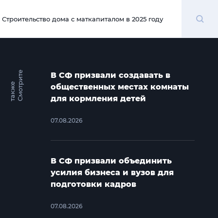
Поиск
Строительство дома с маткапиталом в 2025 году
00:00
С
м
о
т
и
т
е
т
а
к
ж
В СФ призвали создавать в
р
е
общественных местах комнаты
для кормления детей
07.08.2026
В СФ призвали объединить
усилия бизнеса и вузов для
подготовки кадров
07.08.2026