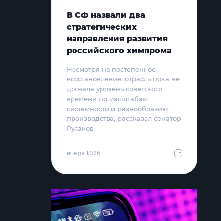
В СФ назвали два
стратегических
направления развития
российского химпрома
Несмотря на постепенное
восстановление, отрасль пока не
догнала уровень советского
времени по масштабам,
системности и разнообразию
производства, рассказал сенатор
Русаков
вчера 13:26