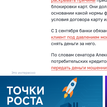
блокировки карт. Они дол
основании какой нормы ф
условия договора карту 
С 1 сентября банки обяза
клиент под давлением м
снять деньги за него.
По словам сенатора Але
потребительских кредито
передать деньги мошенн
Это интересно