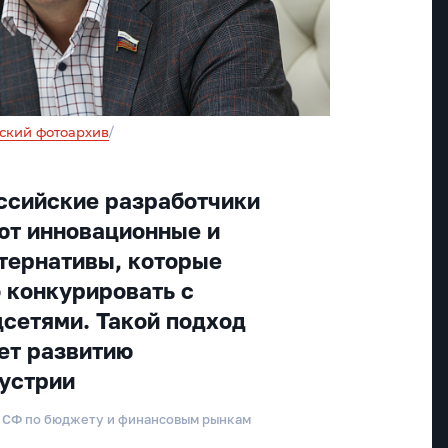
ский фотоархив
/
оссийские разработчики
ют инновационные и
тернативы, которые
 конкурировать с
сетями. Такой подход
ет развитию
устрии
а СФ по бюджету и финансовым рынкам