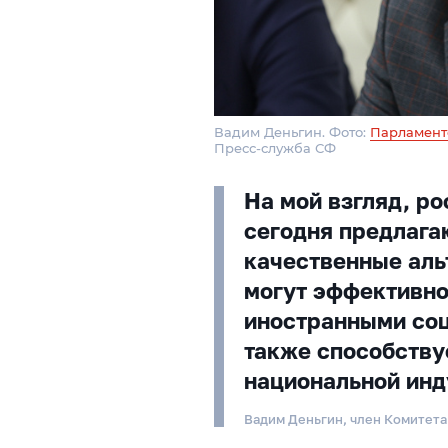
Вадим Деньгин. Фото:
Парламент
Пресс-служба СФ
На мой взгляд, р
сегодня предлага
качественные аль
могут эффективно
иностранными соц
также способству
национальной инд
Вадим Деньгин, член Комитет