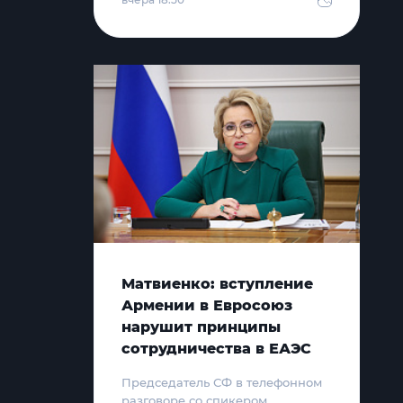
Матвиенко: вступление
Армении в Евросоюз
нарушит принципы
сотрудничества в ЕАЭС
Председатель СФ в телефонном
разговоре со спикером