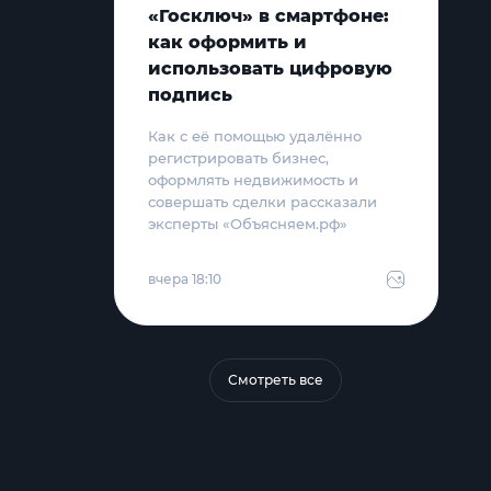
«Госключ» в смартфоне:
как оформить и
использовать цифровую
подпись
Как с её помощью удалённо
регистрировать бизнес,
оформлять недвижимость и
совершать сделки рассказали
эксперты «Объясняем.рф»
вчера 18:10
Смотреть все