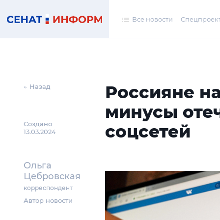
Все новости
Спецпроек
Россияне н
← Назад
минусы оте
Создано
соцсетей
13.03.2024
Ольга
Цебровская
корреспондент
Автор новости