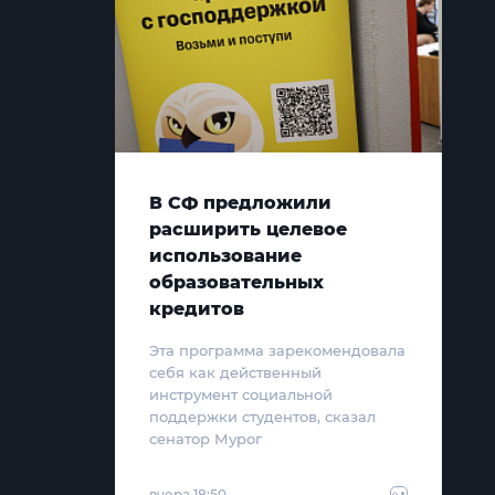
В СФ предложили
расширить целевое
использование
образовательных
кредитов
Эта программа зарекомендовала
себя как действенный
инструмент социальной
поддержки студентов, сказал
сенатор Мурог
вчера 18:50