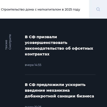
Поиск
Строительство дома с маткапиталом в 2025 году
00:00
С
м
о
т
и
т
е
т
а
к
ж
В СФ призвали
р
е
усовершенствовать
законодательство об офсетных
контрактах
вчера 14:55
В СФ предложили ускорить
введение механизма
добанкротной санации бизнеса
вчера 10:26