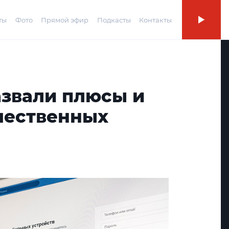
ты
Фото
Прямой эфир
Подкасты
Контакты
азвали плюсы и
чественных