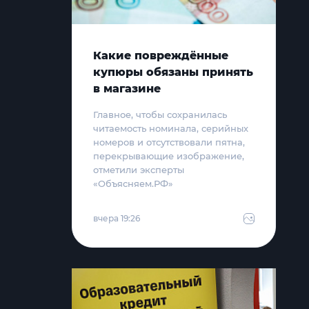
Какие повреждённые
купюры обязаны принять
в магазине
Главное, чтобы сохранилась
читаемость номинала, серийных
номеров и отсутствовали пятна,
перекрывающие изображение,
отметили эксперты
«Объясняем.РФ»
вчера 19:26