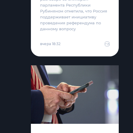
парламента Республики
Рубиняном отметила, что Россия
поддерживает инициативу
проведения референдума по
данному вопросу
вчера 18:32