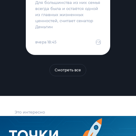
Для большинства из них семья
всегда была и остаётся одной
из главных жизненных
ценностей, считает сенатор
Деньгин
вчера 18:45
Смотреть все
Это интересно