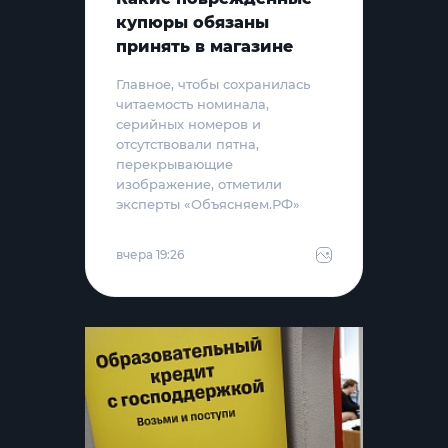
купюры обязаны
принять в магазине
Главное, чтобы сохранилась
читаемость номинала,
серийных номеров и
отсутствовали пятна,
перекрывающие
изображение, отметили
эксперты «Объясняем.РФ»
вчера 19:26